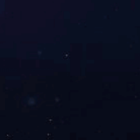
推荐产品
型真空高速分散机
龙门式液压升降脱泡机
双轴
产品系列
行业应用
新闻中心
电子化学品