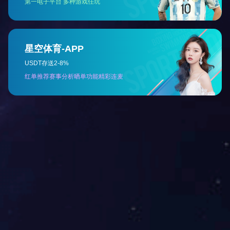
4.按性质树脂可分为热固性树脂
澳得为树脂企业提供设备和整厂
等。我们不仅提供设备，而且提
主要设备及功能介绍：
反应釜：用来完成硫化、硝化、
平台支耳式）等部件组成，可定
树脂成套设备：整套设备由配套
上一个：
common.no data