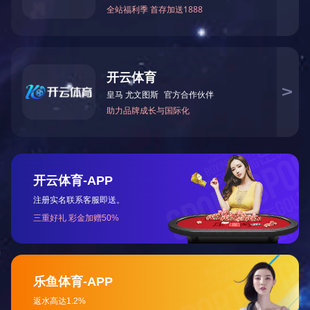
树脂
胶黏剂
油漆
涂料
全国服务热线：
18818500228
0758-8365881
树脂