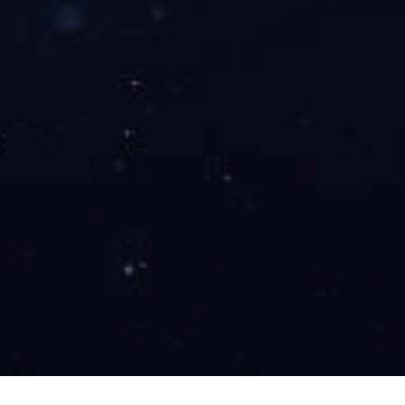
推荐产品
搅拌机
梅花拉缸
多功能组合不
产品系列
行业应用
新闻中心
电子化学品
油田化学品