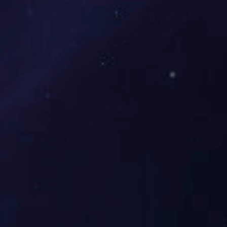
澳得为塑料生产企业提供设备和
难题。
主要设备及功能介绍：
1、双轴搅拌机：适用于中低胶黏
2、三轴搅拌机：适用于中等胶黏
却、冷凝等功能。
3、行星搅拌机：适用于高、中、
等，并可根据生产工艺增加齿式
4、挤出机：配合搅拌机使用，