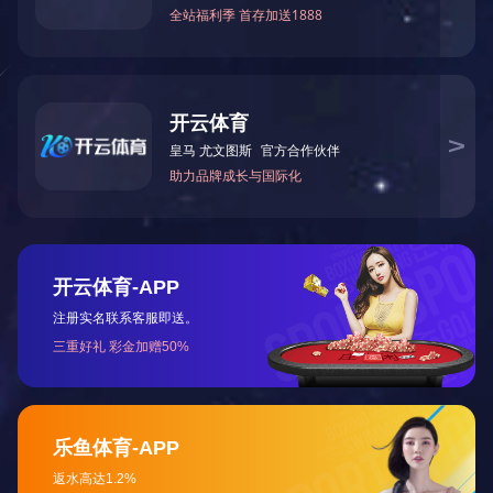
树脂
胶黏剂
油漆
涂料
全国服务热线：
18818500228
0758-8365881
胶黏剂