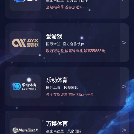
3、各接口不可拧得太
4、先开电源开关，然
5、各处的聚四氟开关
6、每次使用完毕必须
7、停机后拧松各聚四
8、定期对密封圈进行
可，保持轴与密封圈滑
9、电气部分切不可进
10、必须采购原厂正
11、对机器做任何修