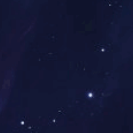
审视和优化每一道生产工序，为客户提供更