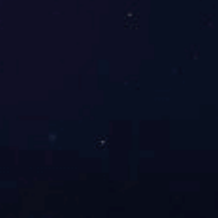
ISO9001 认证表明
澳得在各项系统的管理整
已达到了国际标准