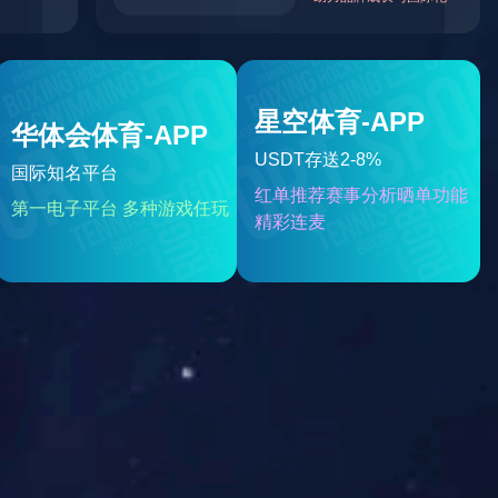
证
—
，它要求我们以高标准、高要求来