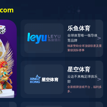
ENGLISH
在线咨询
联系我们
0758-8365881
微信客服1
微信客服2
微信客服3